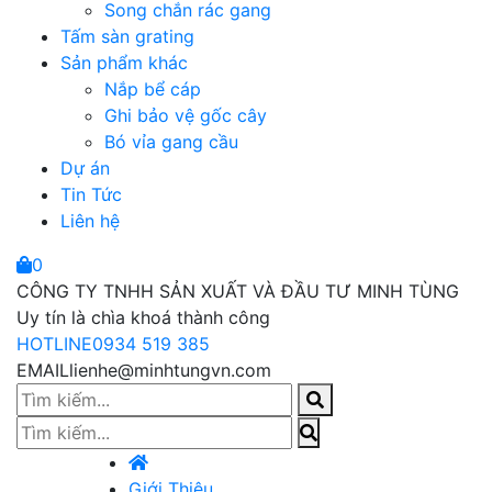
Song chắn rác gang
Tấm sàn grating
Sản phẩm khác
Nắp bể cáp
Ghi bảo vệ gốc cây
Bó vỉa gang cầu
Dự án
Tin Tức
Liên hệ
0
CÔNG TY TNHH SẢN XUẤT VÀ ĐẦU TƯ MINH TÙNG
Uy tín là chìa khoá thành công
HOTLINE
0934 519 385
EMAIL
lienhe@minhtungvn.com
Giới Thiệu