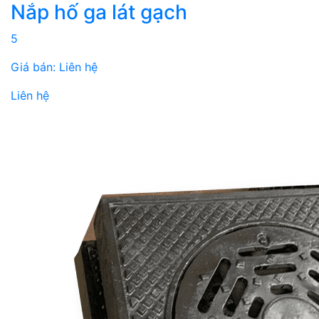
Nắp hố ga lát gạch
5
Giá bán: Liên hệ
Liên hệ