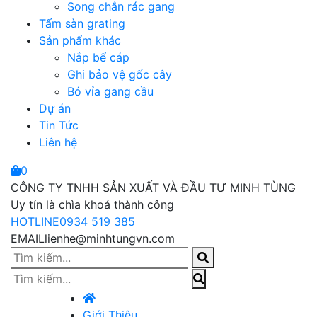
Song chắn rác gang
Tấm sàn grating
Sản phẩm khác
Nắp bể cáp
Ghi bảo vệ gốc cây
Bó vỉa gang cầu
Dự án
Tin Tức
Liên hệ
0
CÔNG TY TNHH SẢN XUẤT VÀ ĐẦU TƯ MINH TÙNG
Uy tín là chìa khoá thành công
HOTLINE
0934 519 385
EMAIL
lienhe@minhtungvn.com
Giới Thiệu