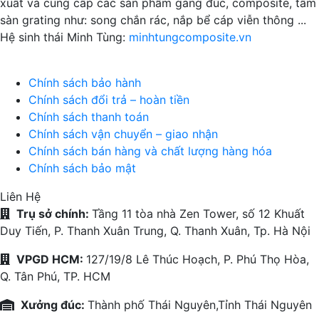
xuất và cung cấp các sản phẩm gang đúc, composite, tấm
sàn grating như: song chắn rác, nắp bể cáp viễn thông ...
Hệ sinh thái Minh Tùng:
minhtungcomposite.vn
Giám đốc:
Lê Quang Tụ
Chính sách bảo hành
Chính sách đổi trả – hoàn tiền
Chính sách thanh toán
Chính sách vận chuyển – giao nhận
Chính sách bán hàng và chất lượng hàng hóa
Chính sách bảo mật
Liên Hệ
Trụ sở chính:
Tầng 11 tòa nhà Zen Tower, số 12 Khuất
Duy Tiến, P. Thanh Xuân Trung, Q. Thanh Xuân, Tp. Hà Nội
VPGD HCM:
127/19/8 Lê Thúc Hoạch, P. Phú Thọ Hòa,
Q. Tân Phú, TP. HCM
Xưởng đúc:
Thành phố Thái Nguyên,Tỉnh Thái Nguyên