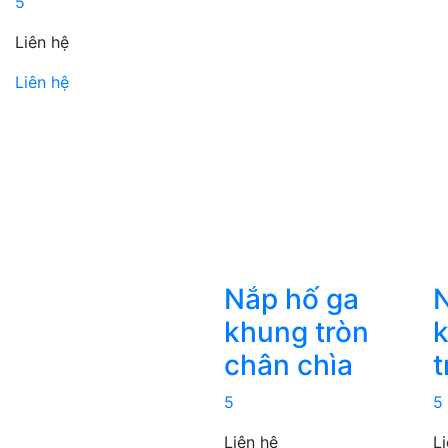
5
Liên hệ
Liên hệ
Nắp hố ga
N
khung tròn
k
chân chìa
t
5
5
Liên hệ
L