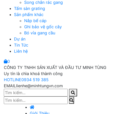
Song chắn rác gang
Tấm sàn grating
Sản phẩm khác
Nắp bể cáp
Ghi bảo vệ gốc cây
Bó vỉa gang cầu
Dự án
Tin Tức
Liên hệ
0
CÔNG TY TNHH SẢN XUẤT VÀ ĐẦU TƯ MINH TÙNG
Uy tín là chìa khoá thành công
HOTLINE
0934 519 385
EMAIL
lienhe@minhtungvn.com
Giới Thiệu