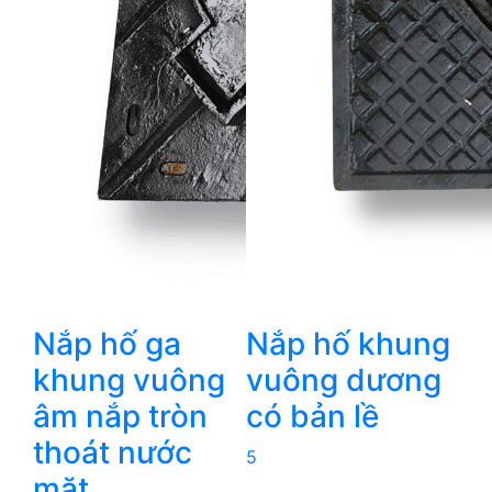
Nắp hố ga
Nắp hố khung
khung vuông
vuông dương
âm nắp tròn
có bản lề
thoát nước
5
mặt