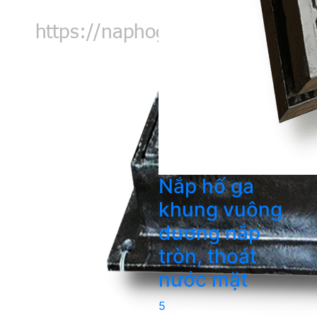
Nắp hố ga
khung vuông
dương nắp
tròn, thoát
nước mặt
5