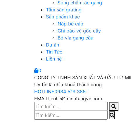
Song chắn rác gang
Tấm sàn grating
Sản phẩm khác
Nắp bể cáp
Ghi bảo vệ gốc cây
Bó vỉa gang cầu
Dự án
Tin Tức
Liên hệ
0
CÔNG TY TNHH SẢN XUẤT VÀ ĐẦU TƯ M
Uy tín là chìa khoá thành công
HOTLINE
0934 519 385
EMAIL
lienhe@minhtungvn.com