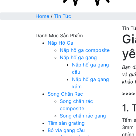
Home
/
Tin Tức
Tin T
Gi
Danh Mục Sản Phẩm
Nắp Hố Ga
yê
Nắp hố ga composite
Nắp hố ga gang
Nắp hố ga gang
Bạn đ
cầu
và gi
Nắp hố ga gang
khảo b
xám
Song Chắn Rác
>>>>
Song chắn rác
1.
composite
Song chắn rác gang
Tấm s
Tấm sàn grating
3mm đ
Bó vỉa gang cầu
chính