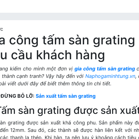
ức
a công tấm sàn grating
u cầu khách hàng
ang kiếm cho mình một đơn vị
gia công tấm sàn grating
á thành cạnh tranh? Vậy hãy đến với
Naphogaminhtung.vn
,
ài viết dưới đây để biết thêm thông tin chi tiết.
 ĐỪNG BỎ LỠ:
Sản xuất tấm sàn grating
 Tấm sàn grating được sản xuấ
àn grating được sản xuất khá công phu. Sản phẩm này đư
ến 12mm. Sau đó, các thành sẽ được hàn liên kết với n
 các thanh la thép. Khi hàn, ta nên lưu ý khoảng cách ti