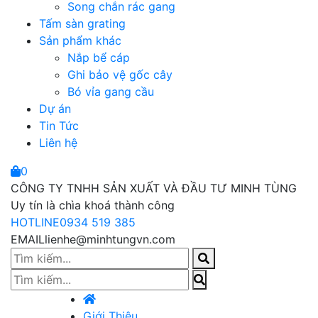
Song chắn rác gang
Tấm sàn grating
Sản phẩm khác
Nắp bể cáp
Ghi bảo vệ gốc cây
Bó vỉa gang cầu
Dự án
Tin Tức
Liên hệ
0
CÔNG TY TNHH SẢN XUẤT VÀ ĐẦU TƯ MINH TÙNG
Uy tín là chìa khoá thành công
HOTLINE
0934 519 385
EMAIL
lienhe@minhtungvn.com
Giới Thiệu