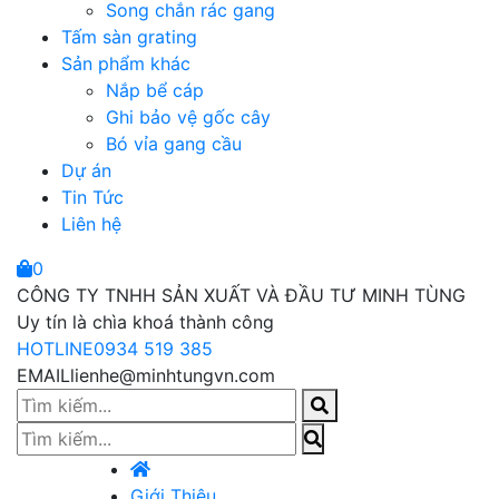
Song chắn rác gang
Tấm sàn grating
Sản phẩm khác
Nắp bể cáp
Ghi bảo vệ gốc cây
Bó vỉa gang cầu
Dự án
Tin Tức
Liên hệ
0
CÔNG TY TNHH SẢN XUẤT VÀ ĐẦU TƯ MINH TÙNG
Uy tín là chìa khoá thành công
HOTLINE
0934 519 385
EMAIL
lienhe@minhtungvn.com
Giới Thiệu