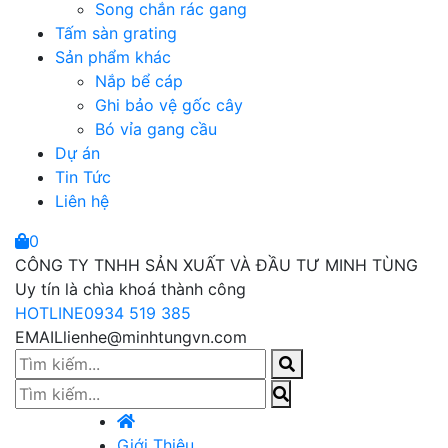
Song chắn rác gang
Tấm sàn grating
Sản phẩm khác
Nắp bể cáp
Ghi bảo vệ gốc cây
Bó vỉa gang cầu
Dự án
Tin Tức
Liên hệ
0
CÔNG TY TNHH SẢN XUẤT VÀ ĐẦU TƯ MINH TÙNG
Uy tín là chìa khoá thành công
HOTLINE
0934 519 385
EMAIL
lienhe@minhtungvn.com
Giới Thiệu