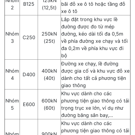
Nhóm
125kN
B125
bãi đỗ xe ô tô hoặc tầng đỗ
2
(12,5t)
xe ô tô
Lắp đặt trong khu vực lề
đường được đo từ mép
Nhóm
250kN
đường, kéo dài tối đa 0,5m
C250
3
(25t)
về phía đường xe chạy và tối
đa 0,2m về phía khu vực đi
bộ
Đường xe chạy, lề đường
Nhóm
400kN
được gia cố và khu vực đỗ xe
D400
4
(40t)
dành cho tất cả phương tiện
giao thông
Khu vực dành cho các
Nhóm
600kN
phương tiện giao thông có tải
E600
5
(60t)
trọng trục xe lớn, ví dụ như
đường băng sân bay,…
Khu vực dành cho các
phương tiện giao thông có tải
Nhóm
900kN