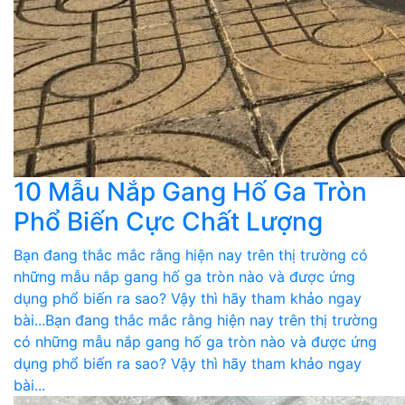
10 Mẫu Nắp Gang Hố Ga Tròn
Phổ Biến Cực Chất Lượng
Bạn đang thắc mắc rằng hiện nay trên thị trường có
những mẫu nắp gang hố ga tròn nào và được ứng
dụng phổ biến ra sao? Vậy thì hãy tham khảo ngay
bài...Bạn đang thắc mắc rằng hiện nay trên thị trường
có những mẫu nắp gang hố ga tròn nào và được ứng
dụng phổ biến ra sao? Vậy thì hãy tham khảo ngay
bài...