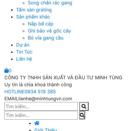
Song chắn rác gang
Tấm sàn grating
Sản phẩm khác
Nắp bể cáp
Ghi bảo vệ gốc cây
Bó vỉa gang cầu
Dự án
Tin Tức
Liên hệ
0
CÔNG TY TNHH SẢN XUẤT VÀ ĐẦU TƯ MINH TÙNG
Uy tín là chìa khoá thành công
HOTLINE
0934 519 385
EMAIL
lienhe@minhtungvn.com
Giới Thiệu