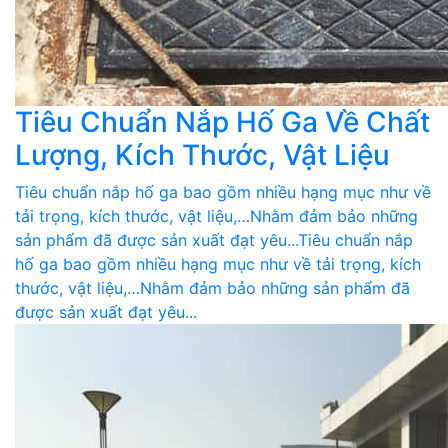
Tiêu Chuẩn Nắp Hố Ga Về Chất
Lượng, Kích Thước, Vật Liệu
Tiêu chuẩn nắp hố ga bao gồm nhiều hạng mục như về
tải trọng, kích thước, vật liệu,…Nhằm đảm bảo những
sản phẩm đã được sản xuất đạt yêu...Tiêu chuẩn nắp
hố ga bao gồm nhiều hạng mục như về tải trọng, kích
thước, vật liệu,…Nhằm đảm bảo những sản phẩm đã
được sản xuất đạt yêu...