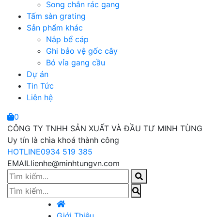
Song chắn rác gang
Tấm sàn grating
Sản phẩm khác
Nắp bể cáp
Ghi bảo vệ gốc cây
Bó vỉa gang cầu
Dự án
Tin Tức
Liên hệ
0
CÔNG TY TNHH SẢN XUẤT VÀ ĐẦU TƯ MINH TÙNG
Uy tín là chìa khoá thành công
HOTLINE
0934 519 385
EMAIL
lienhe@minhtungvn.com
Giới Thiệu