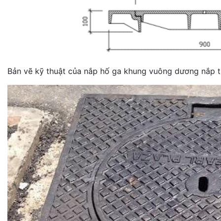
Bản vẽ kỹ thuật của nắp hố ga khung vuông dương nắp