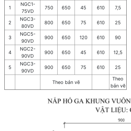
NGC1-
1
750
650
45
610
7,5
75VD
NGC3-
2
800
650
75
610
25
80VD
NGC5-
3
900
650
120
610
90
90VD
NGC2-
4
900
650
45
610
12,5
90VD
NGC3-
5
900
650
75
610
25
90VD
Theo
Theo bản vẽ
bản vẽ