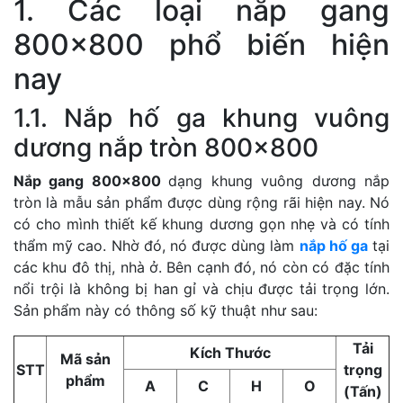
1. Các loại nắp gang
800×800 phổ biến hiện
nay
1.1. Nắp hố ga khung vuông
dương nắp tròn 800×800
Nắp gang 800×800
dạng khung vuông dương nắp
tròn là mẫu sản phẩm được dùng rộng rãi hiện nay. Nó
có cho mình thiết kế khung dương gọn nhẹ và có tính
thẩm mỹ cao. Nhờ đó, nó được dùng làm
nắp hố ga
tại
các khu đô thị, nhà ở. Bên cạnh đó, nó còn có đặc tính
nổi trội là không bị han gỉ và chịu được tải trọng lớn.
Sản phẩm này có thông số kỹ thuật như sau:
Tải
Kích Thước
Mã sản
STT
trọng
phẩm
A
C
H
O
(Tấn)