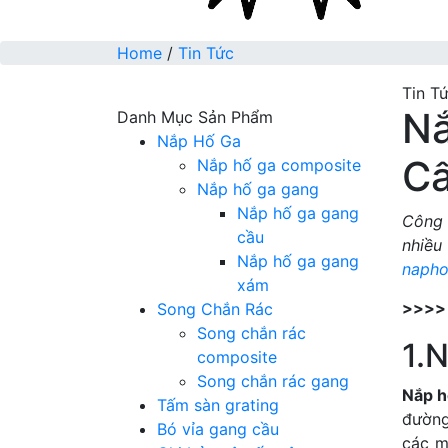
Home
/
Tin Tức
Tin T
Nắ
Danh Mục Sản Phẩm
Nắp Hố Ga
Cấ
Nắp hố ga composite
Nắp hố ga gang
Nắp hố ga gang
Công 
cầu
nhiề
Nắp hố ga gang
napho
xám
Song Chắn Rác
>>>>
Song chắn rác
1.N
composite
Song chắn rác gang
Nắp h
Tấm sàn grating
đường
Bó vỉa gang cầu
các m