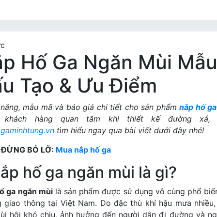
ức
p Hố Ga Ngăn Mùi Mẫu
u Tạo & Ưu Điểm
năng, mẫu mã và báo giá chi tiết cho sản phẩm
nắp hố ga
u khách hàng quan tâm khi thiết kế đường xá, 
gaminhtung.vn
tìm hiểu ngay qua bài viết dưới đây nhé!
 ĐỪNG BỎ LỠ:
Mua nắp hố ga
ắp hố ga ngăn mùi là gì?
ố ga ngăn mùi
là sản phẩm được sử dụng vô cùng phổ biến 
 giao thông tại Việt Nam. Do đặc thù khí hậu mưa nhiều
ùi hôi khó chịu, ảnh hưởng đến người dân đi đường và n