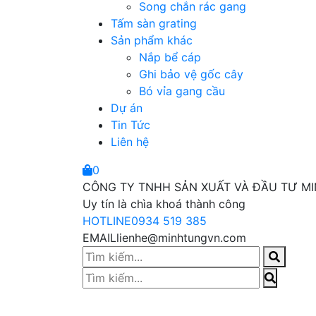
Song chắn rác gang
Tấm sàn grating
Sản phẩm khác
Nắp bể cáp
Ghi bảo vệ gốc cây
Bó vỉa gang cầu
Dự án
Tin Tức
Liên hệ
0
CÔNG TY TNHH SẢN XUẤT VÀ ĐẦU TƯ M
Uy tín là chìa khoá thành công
HOTLINE
0934 519 385
EMAIL
lienhe@minhtungvn.com